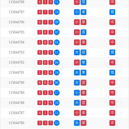
115044798
6
2
3
11
小
双
中
115044797
8
7
1
16
小
单
错
115044796
0
7
2
09
小
单
中
115044795
2
0
3
05
小
双
中
115044794
1
0
0
01
小
单
中
115044793
8
2
1
11
大
双
错
115044792
3
0
1
04
小
单
中
115044791
1
3
6
10
大
单
错
115044790
6
0
0
06
大
双
中
115044789
8
5
4
17
小
单
中
115044788
0
1
9
10
大
双
中
115044787
4
1
6
11
小
单
中
115044786
3
3
7
13
大
单
中