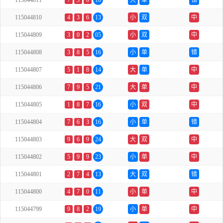
115044811
7
3
0
10
大
单
错
115044810
4
3
6
13
小
双
中
115044809
3
0
2
05
小
双
中
115044808
3
8
5
16
小
单
错
115044807
5
1
8
14
大
单
中
115044806
7
9
5
21
大
单
中
115044805
1
8
7
16
小
双
中
115044804
7
6
3
16
小
单
错
115044803
9
6
9
24
大
双
中
115044802
5
9
9
23
小
单
中
115044801
2
7
4
13
大
双
错
115044800
4
7
0
11
小
单
中
115044799
9
8
2
19
小
单
中