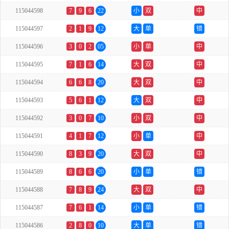
115044598
7
9
6
22
小
双
中
115044597
2
1
9
12
大
单
错
115044596
3
0
2
05
小
单
中
115044595
7
1
6
14
大
双
中
115044594
6
6
8
20
大
双
中
115044593
5
6
1
12
大
双
中
115044592
3
0
7
10
小
双
中
115044591
4
1
7
12
小
单
中
115044590
8
3
9
20
大
双
中
115044589
8
6
6
20
小
单
错
115044588
7
8
9
24
大
双
中
115044587
7
6
1
14
小
单
错
115044586
2
8
0
10
大
单
错