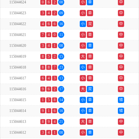
115044624
0
6
2
08
小
单
中
115044623
3
4
2
09
小
单
中
115044622
4
6
6
16
小
双
中
115044621
7
4
0
11
小
单
中
115044620
3
4
1
08
小
单
中
115044619
8
5
2
15
大
单
中
115044618
8
8
7
23
小
单
中
115044617
6
4
3
13
小
单
中
115044616
9
6
2
17
大
双
中
115044615
1
5
8
14
小
单
错
115044614
9
1
6
16
小
单
错
115044613
8
9
4
21
大
单
中
115044612
3
4
1
08
小
单
中