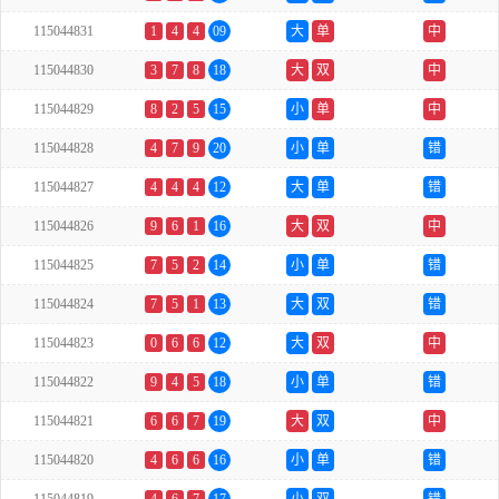
115044831
1
4
4
09
大
单
中
115044830
3
7
8
18
大
双
中
115044829
8
2
5
15
小
单
中
115044828
4
7
9
20
小
单
错
115044827
4
4
4
12
大
单
错
115044826
9
6
1
16
大
双
中
115044825
7
5
2
14
小
单
错
115044824
7
5
1
13
大
双
错
115044823
0
6
6
12
大
双
中
115044822
9
4
5
18
小
单
错
115044821
6
6
7
19
大
双
中
115044820
4
6
6
16
小
单
错