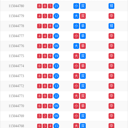
115044780
8
8
5
21
小
双
错
115044779
4
5
3
12
大
双
中
115044778
7
3
8
18
小
单
错
115044777
4
4
2
10
小
单
中
115044776
3
4
2
09
大
单
中
115044775
1
9
9
19
大
双
中
115044774
0
5
8
13
小
单
中
115044773
8
8
9
25
大
双
中
115044772
1
8
4
13
小
双
中
115044771
8
9
5
22
大
双
中
115044770
6
3
0
09
小
单
中
115044769
5
2
2
09
小
双
中
115044768
6
5
4
15
大
双
中