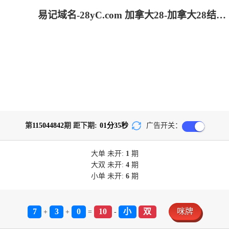
易记域名-28yC.com 加拿大28-加拿大28结果预测官网|飞飞加拿大PC咪牌在线预测|加拿大pc28在线预测|加拿大预测在线PC预测|加拿大28预测官网咪牌_研究加拿大_组合!
第
115044842
期 距下期:
01
分
35
秒
广告开关：
大单
未开:
1
期
大双
未开:
4
期
小单
未开:
6
期
7
3
0
10
小
双
咪牌
+
+
=
-