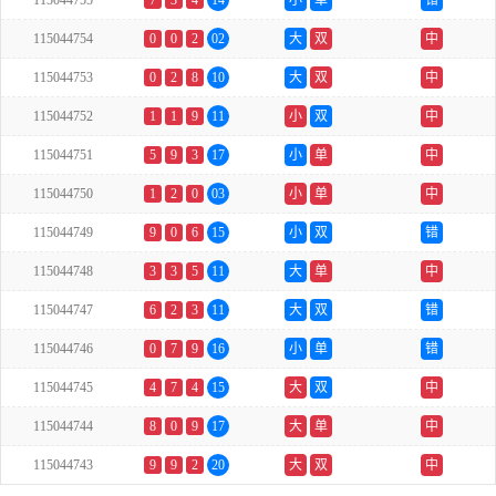
115044755
7
3
4
14
小
单
错
115044754
0
0
2
02
大
双
中
115044753
0
2
8
10
大
双
中
115044752
1
1
9
11
小
双
中
115044751
5
9
3
17
小
单
中
115044750
1
2
0
03
小
单
中
115044749
9
0
6
15
小
双
错
115044748
3
3
5
11
大
单
中
115044747
6
2
3
11
大
双
错
115044746
0
7
9
16
小
单
错
115044745
4
7
4
15
大
双
中
115044744
8
0
9
17
大
单
中
115044743
9
9
2
20
大
双
中