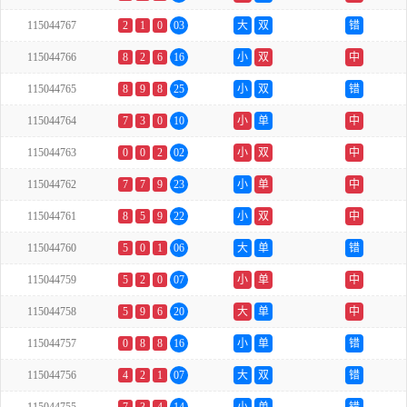
115044767
2
1
0
03
大
双
错
115044766
8
2
6
16
小
双
中
115044765
8
9
8
25
小
双
错
115044764
7
3
0
10
小
单
中
115044763
0
0
2
02
小
双
中
115044762
7
7
9
23
小
单
中
115044761
8
5
9
22
小
双
中
115044760
5
0
1
06
大
单
错
115044759
5
2
0
07
小
单
中
115044758
5
9
6
20
大
单
中
115044757
0
8
8
16
小
单
错
115044756
4
2
1
07
大
双
错