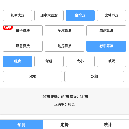
加拿大28
加拿大西28
台湾28
比特币28
量子算法
全息算法
虫洞算法
肆意算法
虬龙算法
必中算法
组合
杀组
大小
单双
双项
双组
100期 正确：69 期 错误：31 期
正确率：69%
预测
走势
统计