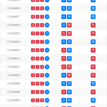
115044819
4
6
7
17
小
双
错
115044818
1
2
8
11
大
双
错
115044817
0
3
7
10
大
单
错
115044816
8
5
1
14
小
双
中
115044815
9
3
7
19
大
单
中
115044814
0
2
3
05
大
双
错
115044813
4
3
5
12
小
单
中
115044812
4
5
2
11
小
双
中
115044811
7
3
0
10
小
双
中
115044810
4
3
6
13
大
单
中
115044809
3
0
2
05
大
双
错
115044808
3
8
5
16
大
单
中
115044807
5
1
8
14
小
单
错