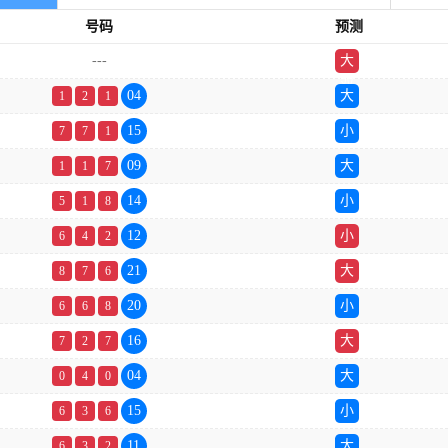
号码
预测
---
大
双
04
大
1
2
1
15
小
7
7
1
09
大
1
1
7
14
小
5
1
8
12
小
6
4
2
21
大
8
7
6
20
小
6
6
8
16
大
7
2
7
04
大
0
4
0
15
小
6
3
6
11
大
6
3
2