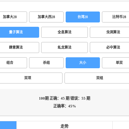
加拿大28
加拿大西28
台湾28
比特币28
量子算法
全息算法
虫洞算法
肆意算法
虬龙算法
必中算法
组合
杀组
大小
单双
双项
双组
100期 正确：45 期 错误：55 期
正确率：45%
走势