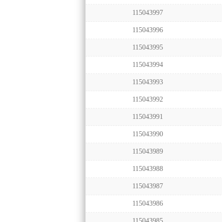
115043997
115043996
115043995
115043994
115043993
115043992
115043991
115043990
115043989
115043988
115043987
115043986
115043985