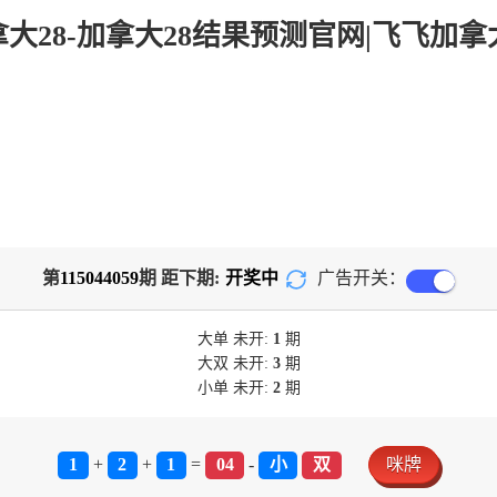
第
115044059
期 距下期:
开奖中
广告开关：
大单
未开:
1
期
大双
未开:
3
期
小单
未开:
2
期
1
+
2
+
1
=
04
-
小
双
咪牌