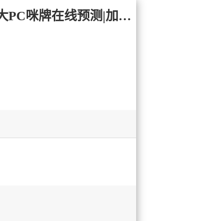
易记域名-28yC.com 加拿大28-加拿大28结果预测官网|飞飞加拿大PC咪牌在线预测|加拿大pc28在线预测|加拿大预测在线PC预测|加拿大28预测官网咪牌_研究加拿大_组合!