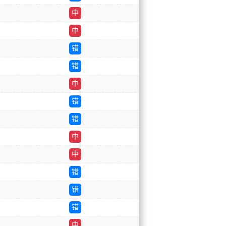
中
中
错
错
中
错
错
中
中
错
错
错
中