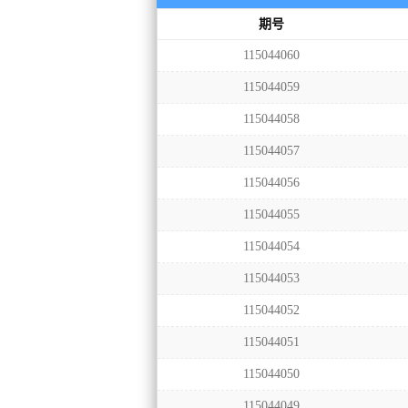
期号
115044060
115044059
115044058
115044057
115044056
115044055
115044054
115044053
115044052
115044051
115044050
115044049