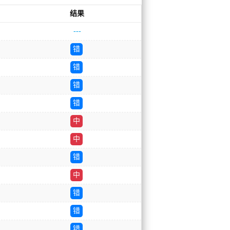
结果
---
错
错
错
错
中
中
错
中
错
错
错