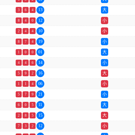
13
大
3
6
4
12
小
8
4
0
10
小
2
4
4
19
小
8
7
4
01
大
1
0
0
14
小
4
4
6
16
大
5
9
2
06
小
1
1
4
21
小
5
7
9
11
大
6
0
5
15
大
2
8
5
12
小
7
3
2