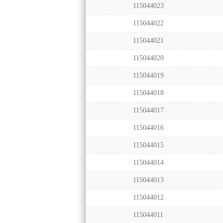
115044023
115044022
115044021
115044020
115044019
115044018
115044017
115044016
115044015
115044014
115044013
115044012
115044011