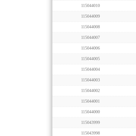
115044010
115044009
115044008
115044007
115044006
115044005
115044004
115044003
115044002
115044001
115044000
115043999
115043998