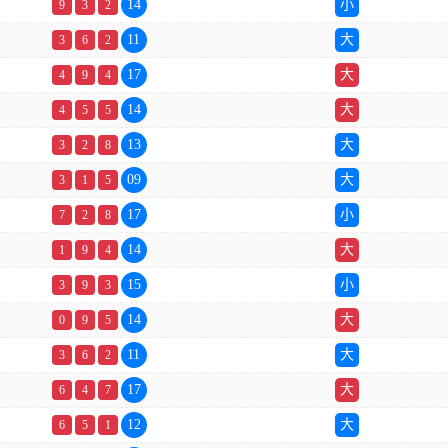
14
小
9
3
2
11
大
3
6
2
17
大
4
9
4
14
大
4
5
5
13
大
3
2
8
09
大
3
1
5
17
小
7
2
8
14
大
1
9
4
15
小
3
9
3
14
大
0
9
5
11
大
3
6
2
17
大
6
4
7
12
大
6
5
1