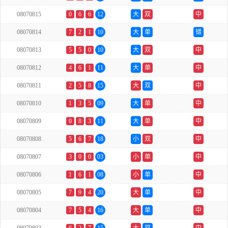
08070815
0
6
6
12
大
双
中
08070814
7
2
1
10
大
单
错
08070813
5
5
0
10
大
双
中
08070812
4
6
1
11
大
单
中
08070811
2
5
8
15
大
双
中
08070810
1
3
5
09
大
单
中
08070809
0
8
3
11
大
单
中
08070808
5
6
7
18
小
双
中
08070807
3
0
0
03
小
单
中
08070806
1
6
1
08
小
单
中
08070805
7
9
4
20
大
单
中
08070804
7
5
4
16
大
单
中