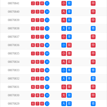
08070841
2
1
8
11
小
双
中
08070840
2
3
9
14
大
单
中
08070839
8
7
0
15
大
双
中
08070838
3
3
7
13
大
双
错
08070837
3
2
7
12
小
单
中
08070836
6
3
9
18
小
双
中
08070835
1
5
3
09
小
单
中
08070834
9
0
7
16
大
双
中
08070833
9
1
6
16
小
单
错
08070832
0
2
4
06
大
单
错
08070831
6
0
1
07
小
单
中
08070830
7
8
4
19
大
双
中
08070829
6
7
0
13
大
双
错