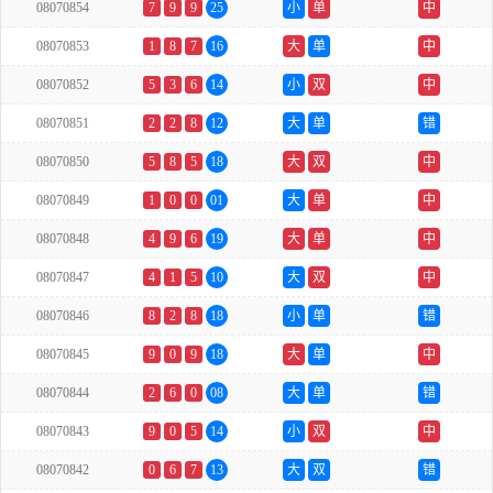
08070854
7
9
9
25
小
单
中
08070853
1
8
7
16
大
单
中
08070852
5
3
6
14
小
双
中
08070851
2
2
8
12
大
单
错
08070850
5
8
5
18
大
双
中
08070849
1
0
0
01
大
单
中
08070848
4
9
6
19
大
单
中
08070847
4
1
5
10
大
双
中
08070846
8
2
8
18
小
单
错
08070845
9
0
9
18
大
单
中
08070844
2
6
0
08
大
单
错
08070843
9
0
5
14
小
双
中
08070842
0
6
7
13
大
双
错