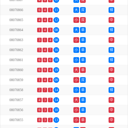
08070867
4
8
0
12
大
双
中
08070866
6
4
1
11
大
双
错
08070865
4
4
4
12
小
双
中
08070864
1
4
3
08
大
单
错
08070863
3
1
4
08
小
单
中
08070862
5
4
7
16
小
单
错
08070861
6
6
6
18
小
单
错
08070860
6
9
4
19
大
单
中
08070859
1
4
4
09
小
双
中
08070858
2
7
5
14
小
单
错
08070857
4
3
7
14
大
单
中
08070856
6
3
1
10
小
单
中
08070855
8
3
2
13
小
单
中