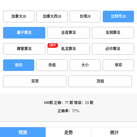
加拿大28
加拿大西28
台湾28
比特币28
量子算法
全息算法
虫洞算法
肆意算法
虬龙算法
必中算法
组合
杀组
大小
单双
双项
双组
100期 正确：77 期 错误：23 期
正确率：77%
预测
走势
统计