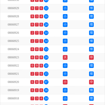
08060930
2
2
1
05
大
错
08060929
9
7
6
22
小
错
08060928
9
3
4
16
小
错
08060927
9
7
8
24
小
错
08060926
2
7
5
14
小
错
08060925
2
7
5
14
小
错
08060924
8
0
7
15
小
错
08060923
6
9
9
24
大
中
08060922
0
9
9
18
小
错
08060921
2
7
6
15
小
错
08060920
6
0
1
07
小
中
08060919
9
1
6
16
小
错
08060918
7
3
4
14
小
错