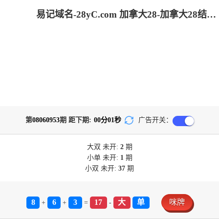
易记域名-28yC.com 加拿大28-加拿大28结果预测官网|飞飞加拿大PC咪牌在线预测|加拿大pc28在线预测|加拿大预测在线PC预测|加拿大28预测官网咪牌_研究加拿大_组合!
第
08060953
期 距下期:
00
分
01
秒
广告开关：
大双
未开:
2
期
小单
未开:
1
期
小双
未开:
37
期
8
6
3
17
大
单
咪牌
+
+
=
-