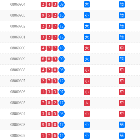
08060904
2
4
3
09
大
错
08060903
9
5
2
16
小
错
08060902
2
3
7
12
大
错
08060901
3
2
7
12
大
错
08060900
4
7
7
18
大
中
08060899
6
0
3
09
大
错
08060898
4
2
0
06
小
中
08060897
2
7
3
12
小
中
08060896
1
3
3
07
小
中
08060895
7
8
2
17
大
中
08060894
3
0
5
08
小
中
08060893
9
8
0
17
小
错
08060892
1
7
6
14
小
错