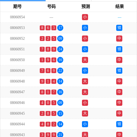
期号
号码
预测
结果
08060954
---
小
---
双
08060953
8
6
3
17
小
错
08060952
2
2
5
09
小
中
08060951
7
8
9
24
小
错
08060950
1
9
6
16
大
中
08060949
7
6
9
22
小
错
08060948
9
1
4
14
大
中
08060947
8
1
7
16
大
中
08060946
4
0
5
09
小
中
08060945
2
8
5
15
大
中
08060944
4
8
2
14
小
错
08060943
3
9
9
21
大
中