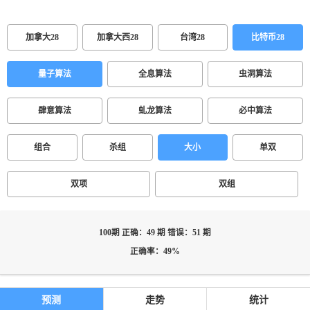
加拿大28
加拿大西28
台湾28
比特币28
量子算法
全息算法
虫洞算法
肆意算法
虬龙算法
必中算法
组合
杀组
大小
单双
双项
双组
100期 正确：49 期 错误：51 期
正确率：49%
预测
走势
统计