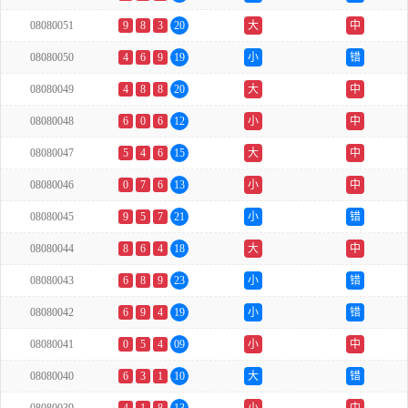
08080051
9
8
3
20
大
中
08080050
4
6
9
19
小
错
08080049
4
8
8
20
大
中
08080048
6
0
6
12
小
中
08080047
5
4
6
15
大
中
08080046
0
7
6
13
小
中
08080045
9
5
7
21
小
错
08080044
8
6
4
18
大
中
08080043
6
8
9
23
小
错
08080042
6
9
4
19
小
错
08080041
0
5
4
09
小
中
08080040
6
3
1
10
大
错