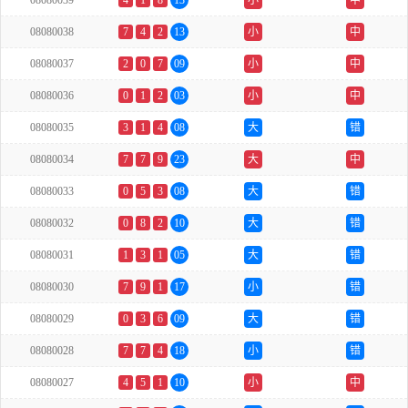
08080039
4
1
8
13
小
中
08080038
7
4
2
13
小
中
08080037
2
0
7
09
小
中
08080036
0
1
2
03
小
中
08080035
3
1
4
08
大
错
08080034
7
7
9
23
大
中
08080033
0
5
3
08
大
错
08080032
0
8
2
10
大
错
08080031
1
3
1
05
大
错
08080030
7
9
1
17
小
错
08080029
0
3
6
09
大
错
08080028
7
7
4
18
小
错
08080027
4
5
1
10
小
中