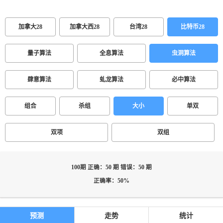
加拿大28
加拿大西28
台湾28
比特币28
量子算法
全息算法
虫洞算法
肆意算法
虬龙算法
必中算法
组合
杀组
大小
单双
双项
双组
100期 正确：50 期 错误：50 期
正确率：50%
预测
走势
统计