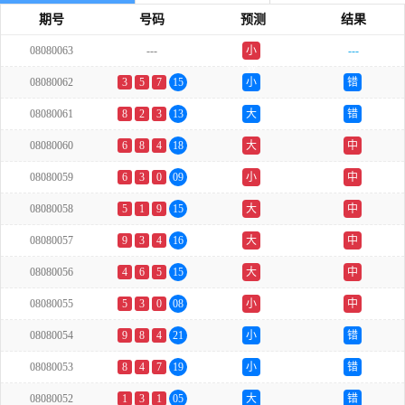
期号
号码
预测
结果
08080063
---
小
---
双
08080062
3
5
7
15
小
错
08080061
8
2
3
13
大
错
08080060
6
8
4
18
大
中
08080059
6
3
0
09
小
中
08080058
5
1
9
15
大
中
08080057
9
3
4
16
大
中
08080056
4
6
5
15
大
中
08080055
5
3
0
08
小
中
08080054
9
8
4
21
小
错
08080053
8
4
7
19
小
错
08080052
1
3
1
05
大
错