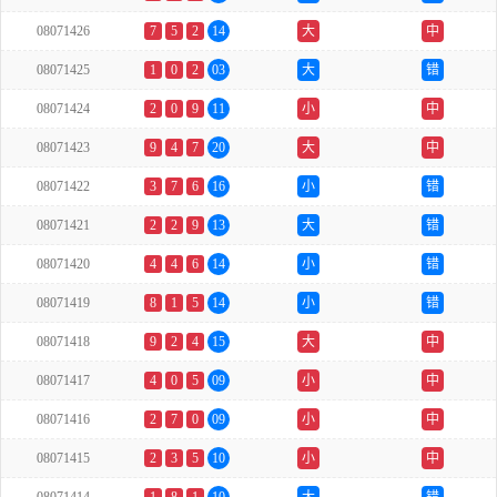
08071426
7
5
2
14
大
中
08071425
1
0
2
03
大
错
08071424
2
0
9
11
小
中
08071423
9
4
7
20
大
中
08071422
3
7
6
16
小
错
08071421
2
2
9
13
大
错
08071420
4
4
6
14
小
错
08071419
8
1
5
14
小
错
08071418
9
2
4
15
大
中
08071417
4
0
5
09
小
中
08071416
2
7
0
09
小
中
08071415
2
3
5
10
小
中