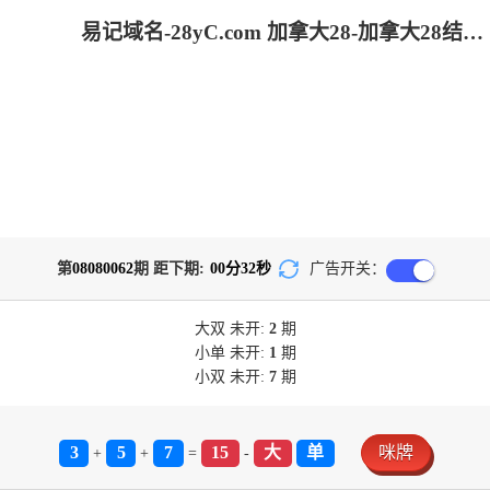
易记域名-28yC.com 加拿大28-加拿大28结果预测官网|飞飞加拿大PC咪牌在线预测|加拿大pc28在线预测|加拿大预测在线PC预测|加拿大28预测官网咪牌_研究加拿大_组合!
第
08080062
期 距下期:
00
分
32
秒
广告开关：
大双
未开:
2
期
小单
未开:
1
期
小双
未开:
7
期
3
5
7
15
大
单
咪牌
+
+
=
-