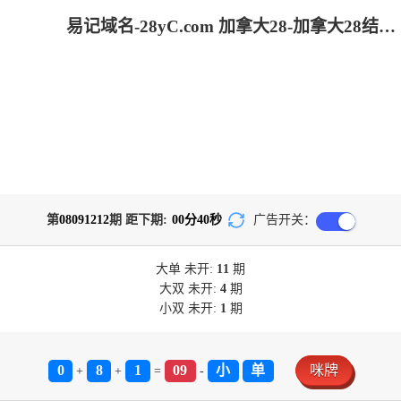
易记域名-28yC.com 加拿大28-加拿大28结果预测官网|飞飞加拿大PC咪牌在线预测|加拿大pc28在线预测|加拿大预测在线PC预测|加拿大28预测官网咪牌_研究加拿大_组合!
第
08091212
期 距下期:
00
分
40
秒
广告开关：
大单
未开:
11
期
大双
未开:
4
期
小双
未开:
1
期
0
8
1
09
小
单
咪牌
+
+
=
-