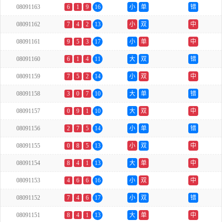
08091163
6
1
9
16
小
单
错
08091162
7
4
2
13
小
双
中
08091161
9
5
3
17
小
单
中
08091160
6
1
4
11
大
双
错
08091159
7
5
2
14
小
双
中
08091158
3
0
7
10
大
单
错
08091157
0
9
1
10
大
双
中
08091156
2
7
5
14
小
单
错
08091155
0
8
5
13
小
双
中
08091154
8
4
1
13
大
单
中
08091153
4
6
6
16
小
双
中
08091152
7
4
6
17
小
双
错
08091151
8
4
1
13
大
单
中