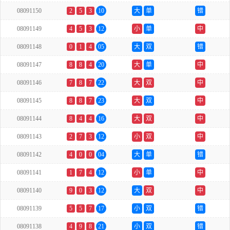
08091150
2
5
3
10
大
单
错
08091149
4
5
3
12
小
单
中
08091148
0
1
4
05
大
双
错
08091147
8
8
4
20
大
单
中
08091146
7
8
7
22
大
双
中
08091145
8
8
7
23
大
双
中
08091144
8
4
4
16
大
双
中
08091143
2
7
3
12
小
双
中
08091142
4
0
0
04
大
单
错
08091141
1
7
4
12
小
单
中
08091140
9
0
3
12
大
双
中
08091139
5
5
7
17
小
双
错
08091138
4
9
8
21
小
双
错