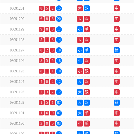
08091201
8
5
2
15
大
双
中
08091200
6
8
6
20
大
双
中
08091199
9
8
0
17
小
单
中
08091198
5
1
8
14
大
双
中
08091197
8
2
8
18
小
单
错
08091196
8
5
5
18
小
双
中
08091195
8
1
1
10
小
双
中
08091194
4
6
2
12
大
双
中
08091193
7
3
2
12
大
双
中
08091192
1
5
1
07
大
双
错
08091191
1
6
0
07
大
单
中
08091190
3
0
0
03
小
单
中