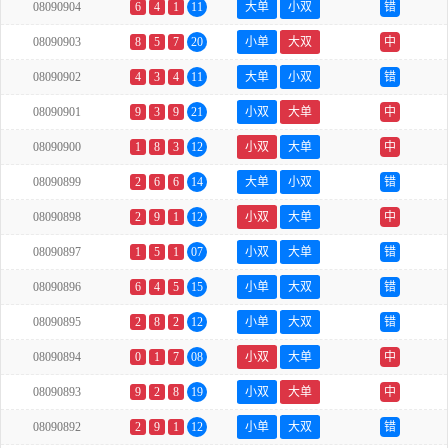
08090904
6
4
1
11
大单
小双
错
08090903
8
5
7
20
小单
大双
中
08090902
4
3
4
11
大单
小双
错
08090901
9
3
9
21
小双
大单
中
08090900
1
8
3
12
小双
大单
中
08090899
2
6
6
14
大单
小双
错
08090898
2
9
1
12
小双
大单
中
08090897
1
5
1
07
小双
大单
错
08090896
6
4
5
15
小单
大双
错
08090895
2
8
2
12
小单
大双
错
08090894
0
1
7
08
小双
大单
中
08090893
9
2
8
19
小双
大单
中
08090892
2
9
1
12
小单
大双
错