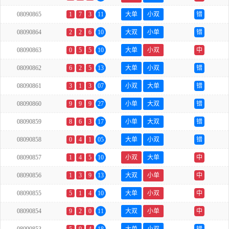
08090865
1
7
3
11
大单
小双
错
08090864
2
2
6
10
大双
小单
错
08090863
0
5
5
10
大单
小双
中
08090862
6
2
5
13
大单
小双
错
08090861
3
1
3
07
小双
大单
错
08090860
9
9
9
27
小单
大双
错
08090859
8
6
3
17
小单
大双
错
08090858
0
4
1
05
大单
小双
错
08090857
1
4
5
10
小双
大单
中
08090856
1
3
9
13
大双
小单
中
08090855
5
1
4
10
大单
小双
中
08090854
9
2
0
11
大双
小单
中