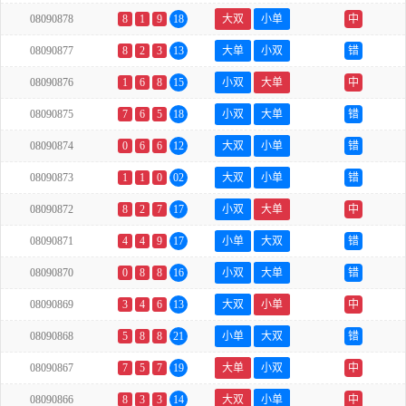
08090878
8
1
9
18
大双
小单
中
08090877
8
2
3
13
大单
小双
错
08090876
1
6
8
15
小双
大单
中
08090875
7
6
5
18
小双
大单
错
08090874
0
6
6
12
大双
小单
错
08090873
1
1
0
02
大双
小单
错
08090872
8
2
7
17
小双
大单
中
08090871
4
4
9
17
小单
大双
错
08090870
0
8
8
16
小双
大单
错
08090869
3
4
6
13
大双
小单
中
08090868
5
8
8
21
小单
大双
错
08090867
7
5
7
19
大单
小双
中
08090866
8
3
3
14
大双
小单
中