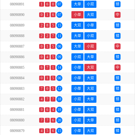
08090891
1
6
0
07
大单
小双
错
08090890
0
1
6
07
小单
大双
中
08090889
2
8
5
15
大双
小单
错
08090888
2
2
7
11
大单
小双
错
08090887
0
1
5
06
大单
小双
中
08090886
0
4
5
09
小双
大单
错
08090885
6
7
1
14
小单
大双
中
08090884
0
1
5
06
小单
大双
错
08090883
7
0
5
12
小单
大双
错
08090882
4
7
7
18
小双
大单
错
08090881
9
6
4
19
小单
大双
错
08090880
7
7
6
20
小双
大单
错
08090879
4
5
6
15
小单
大双
错