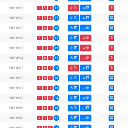
08090929
7
5
1
13
小单
大双
中
08090928
6
5
4
15
小单
大双
错
08090927
8
4
7
19
大双
小单
错
08090926
6
4
5
15
小双
大单
中
08090925
9
3
7
19
小双
大单
中
08090924
2
6
5
13
大双
小单
中
08090923
4
0
5
09
小单
大双
中
08090922
1
0
9
10
小单
大双
错
08090921
6
3
1
10
大双
小单
错
08090920
9
9
6
24
小双
大单
错
08090919
9
8
1
18
大单
小双
错
08090918
4
3
8
15
大双
小单
错