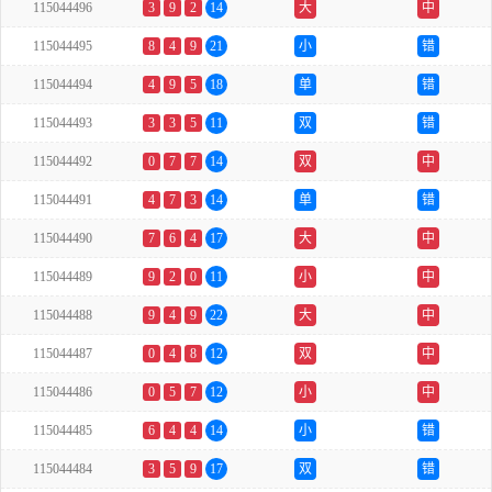
115044496
3
9
2
14
大
中
115044495
8
4
9
21
小
错
115044494
4
9
5
18
单
错
115044493
3
3
5
11
双
错
115044492
0
7
7
14
双
中
115044491
4
7
3
14
单
错
115044490
7
6
4
17
大
中
115044489
9
2
0
11
小
中
115044488
9
4
9
22
大
中
115044487
0
4
8
12
双
中
115044486
0
5
7
12
小
中
115044485
6
4
4
14
小
错
115044484
3
5
9
17
双
错