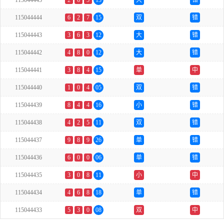
115044445
2
6
5
13
大
错
115044444
6
2
7
15
双
错
115044443
3
6
3
12
大
错
115044442
4
8
0
12
大
错
115044441
3
8
4
15
单
中
115044440
1
0
4
05
双
错
115044439
8
4
4
16
小
错
115044438
4
2
5
11
双
错
115044437
9
8
9
26
单
错
115044436
6
0
0
06
单
错
115044435
3
0
8
11
小
中
115044434
4
6
8
18
单
错
115044433
5
3
0
08
双
中