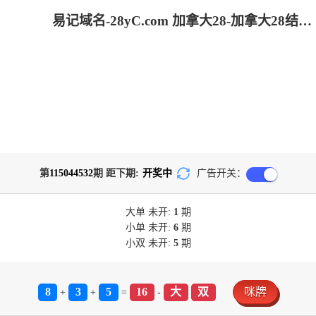
易记域名-28yC.com 加拿大28-加拿大28结果预测官网|飞飞加拿大PC咪牌在线预测|加拿大pc28在线预测|加拿大预测在线PC预测|加拿大28预测官网咪牌_研究加拿大_组合!
第
115044532
期 距下期:
开奖中
广告开关：
大单
未开:
1
期
小单
未开:
6
期
小双
未开:
5
期
8
3
5
16
大
双
咪牌
+
+
=
-