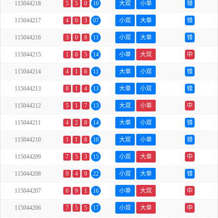
115044218
5
5
0
10
大双
小单
错
115044217
4
0
3
07
小双
大单
错
115044216
3
0
8
11
小双
大单
错
115044215
1
8
5
14
小单
大双
中
115044214
4
1
6
11
大单
小双
错
115044213
8
1
4
13
大单
小双
错
115044212
5
1
7
13
大双
小单
中
115044211
4
2
8
14
大单
小双
错
115044210
1
1
8
10
大双
小单
错
115044209
7
5
3
15
小双
大单
中
115044208
9
4
9
22
小双
大单
错
115044207
6
9
1
16
小单
大双
中
115044206
7
5
5
17
小双
大单
中