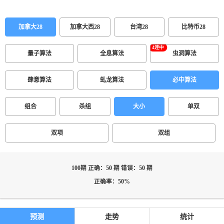
加拿大28
加拿大西28
台湾28
比特币28
量子算法
全息算法
虫洞算法
肆意算法
虬龙算法
必中算法
组合
杀组
大小
单双
双项
双组
100期 正确：50 期 错误：50 期
正确率：50%
预测
走势
统计