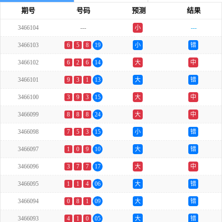
期号
号码
预测
结果
3466104
---
小
---
双
3466103
6
5
8
19
小
错
3466102
6
2
6
14
大
中
3466101
9
3
1
13
大
错
3466100
3
9
3
15
大
中
3466099
8
8
8
24
大
中
3466098
7
5
3
15
小
错
3466097
1
0
9
10
大
错
3466096
3
7
7
17
大
中
3466095
1
1
4
06
大
错
3466094
0
8
1
09
大
错
3466093
4
1
0
05
大
错