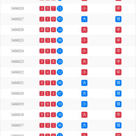
3466028
4
0
7
11
小
中
3466027
2
1
0
03
大
错
3466026
8
6
0
14
大
中
3466025
0
3
5
08
小
中
3466024
1
8
2
11
小
中
3466023
9
7
8
24
大
中
3466022
7
4
1
12
小
中
3466021
0
7
1
08
大
错
3466020
2
1
4
07
大
错
3466019
9
9
1
19
小
错
3466018
9
9
2
20
大
中
3466017
1
3
2
06
大
错