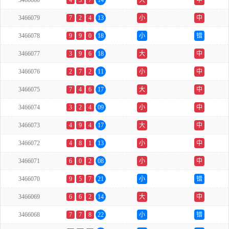
3466080
4
3
7
14
大
中
3466079
7
2
4
13
小
中
3466078
9
9
0
18
小
错
3466077
3
9
6
18
大
中
3466076
2
7
2
11
小
中
3466075
7
4
6
17
大
中
3466074
3
2
4
09
小
中
3466073
4
9
4
17
大
中
3466072
4
8
1
13
小
中
3466071
6
0
2
08
小
中
3466070
9
5
7
21
小
错
3466069
6
6
2
14
大
中
3466068
7
7
8
22
小
错