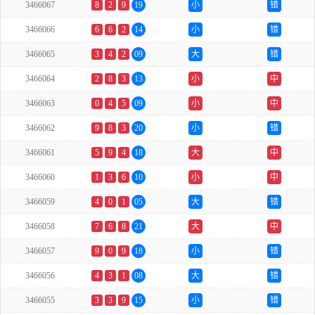
3466067
8
2
9
19
小
错
3466066
6
6
2
14
小
错
3466065
3
4
2
09
大
错
3466064
2
8
3
13
小
中
3466063
0
4
5
09
小
中
3466062
9
8
3
20
小
错
3466061
5
9
4
18
大
中
3466060
1
3
6
10
小
中
3466059
4
0
1
05
大
错
3466058
7
6
8
21
大
中
3466057
9
0
9
18
小
错
3466056
4
3
1
08
大
错
3466055
3
3
9
15
小
错