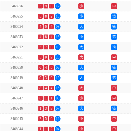
3466956
3
9
0
12
小
中
3466955
5
8
2
15
小
错
3466954
4
0
4
08
大
错
3466953
4
8
4
16
小
错
3466952
3
7
0
10
大
错
3466951
5
9
9
23
大
中
3466950
0
4
5
09
大
错
3466949
9
3
0
12
大
错
3466948
8
4
4
16
大
中
3466947
6
1
1
08
小
中
3466946
1
3
3
07
大
错
3466945
7
5
0
12
小
中
3466944
1
1
2
04
小
中