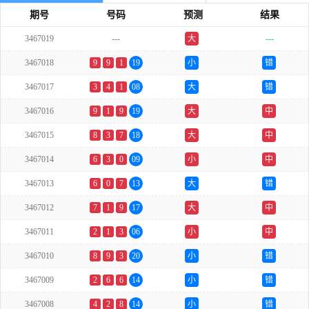
期号
号码
预测
结果
3467019
---
大
---
单
3467018
9
9
1
19
小
错
3467017
3
4
1
08
大
错
3467016
9
1
9
19
大
中
3467015
8
3
7
18
大
中
3467014
6
3
0
09
小
中
3467013
6
0
7
13
大
错
3467012
7
1
9
17
大
中
3467011
2
1
3
06
小
中
3467010
8
9
3
20
小
错
3467009
2
6
6
14
小
错
3467008
4
2
8
14
小
错