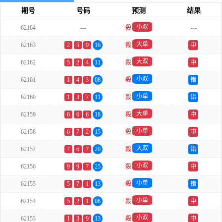
期号
号码
预测
结果
小双
62164
---
殺
---
大单
62163
2
5
9
16
殺
中
大双
62162
5
2
4
11
殺
中
小双
62161
1
4
3
08
殺
错
小单
62160
1
3
7
11
殺
错
大单
62159
6
6
6
18
殺
中
小单
62158
6
7
2
15
殺
中
大双
62157
7
6
7
20
殺
错
小双
62156
9
9
7
25
殺
中
小单
62155
5
7
1
13
殺
错
小单
62154
5
2
1
08
殺
中
小双
62153
1
3
9
13
殺
中