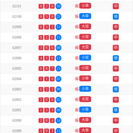
小单
62101
0
2
8
10
殺
中
大单
62100
8
5
8
21
殺
错
大双
62099
6
3
2
11
殺
中
小双
62098
9
2
0
11
殺
中
大双
62097
3
6
0
09
殺
中
小双
62096
4
2
6
12
殺
错
小双
62095
6
8
7
21
殺
中
小单
62094
1
1
0
02
殺
中
小单
62093
6
2
1
09
殺
错
大双
62092
2
0
0
02
殺
中
小单
62091
1
5
3
09
殺
错
大单
62090
2
8
4
14
殺
中
大单
62089
1
9
3
13
殺
中