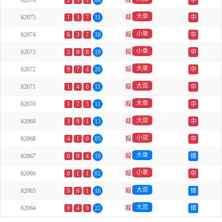
62076
2
5
1
08
殺
中
大单
62075
1
3
7
11
殺
中
小单
62074
8
3
7
18
殺
中
小单
62073
2
9
8
19
殺
中
大单
62072
9
7
4
20
殺
中
大双
62071
1
4
6
11
殺
中
大单
62070
1
7
3
11
殺
中
大双
62069
3
9
1
13
殺
中
小双
62068
4
1
0
05
殺
中
大单
62067
6
9
4
19
殺
错
小单
62066
0
1
1
02
殺
中
大双
62065
9
6
1
16
殺
错
大双
62064
9
4
9
22
殺
错