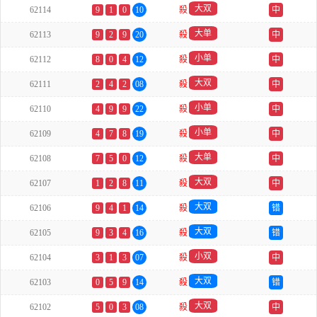
大双
62114
9
1
0
10
殺
中
大单
62113
9
2
9
20
殺
中
小单
62112
8
0
4
12
殺
中
大双
62111
2
4
2
08
殺
中
小单
62110
4
9
9
22
殺
中
小单
62109
4
7
8
19
殺
中
大单
62108
7
5
0
12
殺
中
大双
62107
1
2
8
11
殺
中
大双
62106
9
4
1
14
殺
错
大双
62105
9
3
4
16
殺
错
小双
62104
3
1
3
07
殺
中
大双
62103
0
5
9
14
殺
错
大双
62102
5
0
3
08
殺
中