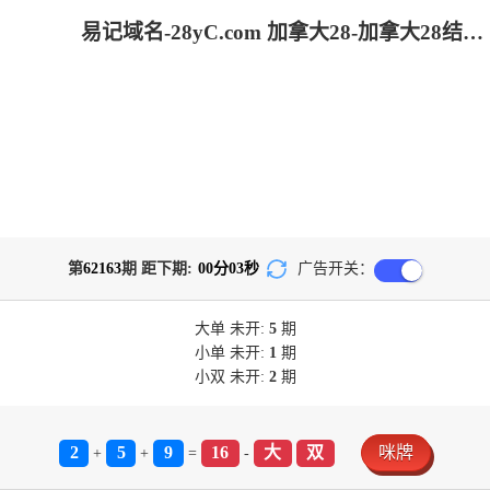
易记域名-28yC.com 加拿大28-加拿大28结果预测官网|飞飞加拿大PC咪牌在线预测|加拿大pc28在线预测|加拿大预测在线PC预测|加拿大28预测官网咪牌_研究加拿大_组合!
第
62163
期 距下期:
00
分
03
秒
广告开关：
大单
未开:
5
期
小单
未开:
1
期
小双
未开:
2
期
2
5
9
16
大
双
咪牌
+
+
=
-