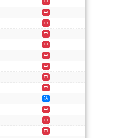
中
中
中
中
中
中
中
中
中
错
中
中
中