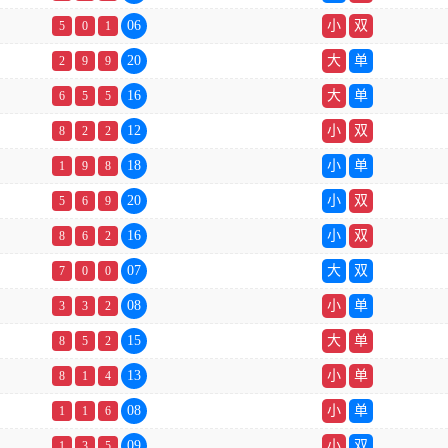
06
小
双
5
0
1
20
大
单
2
9
9
16
大
单
6
5
5
12
小
双
8
2
2
18
小
单
1
9
8
20
小
双
5
6
9
16
小
双
8
6
2
07
大
双
7
0
0
08
小
单
3
3
2
15
大
单
8
5
2
13
小
单
8
1
4
08
小
单
1
1
6
09
小
双
1
3
5