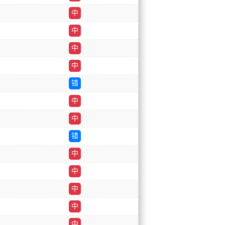
中
中
中
中
错
中
中
错
中
中
中
中
中