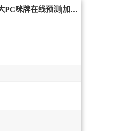
易记域名-28yC.com 加拿大28-加拿大28结果预测官网|飞飞加拿大PC咪牌在线预测|加拿大pc28在线预测|加拿大预测在线PC预测|加拿大28预测官网咪牌_研究加拿大_组合!