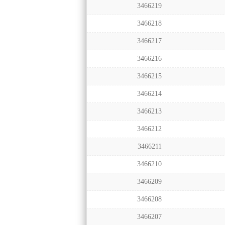
3466219
3466218
3466217
3466216
3466215
3466214
3466213
3466212
3466211
3466210
3466209
3466208
3466207