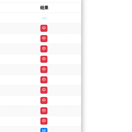
结果
---
中
中
中
中
中
中
中
中
中
中
错