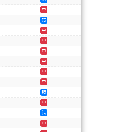
中
错
中
中
中
中
中
中
错
中
错
中