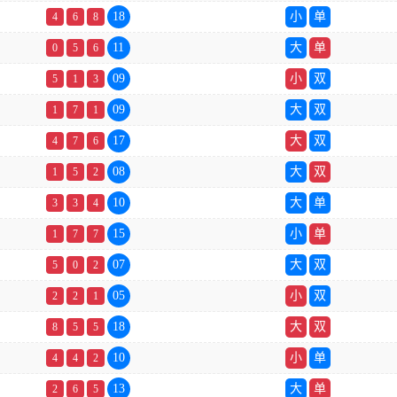
18
小
单
4
6
8
11
大
单
0
5
6
09
小
双
5
1
3
09
大
双
1
7
1
17
大
双
4
7
6
08
大
双
1
5
2
10
大
单
3
3
4
15
小
单
1
7
7
07
大
双
5
0
2
05
小
双
2
2
1
18
大
双
8
5
5
10
小
单
4
4
2
13
大
单
2
6
5