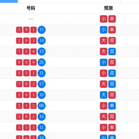
号码
预测
---
小
单
15
小
单
5
9
1
14
大
双
2
9
3
15
大
双
7
2
6
26
小
双
8
9
9
11
小
双
5
5
1
17
大
双
7
8
2
10
大
双
3
6
1
08
小
单
5
1
2
16
大
双
5
9
2
11
小
单
3
5
3
16
小
单
7
6
3