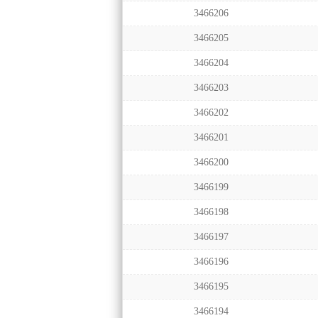
3466206
3466205
3466204
3466203
3466202
3466201
3466200
3466199
3466198
3466197
3466196
3466195
3466194