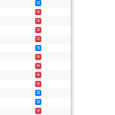
错
中
中
中
中
错
中
中
中
中
错
错
中