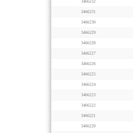
3466232
3466231
3466230
3466229
3466228
3466227
3466226
3466225
3466224
3466223
3466222
3466221
3466220