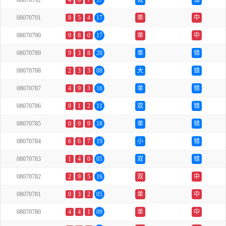
08070792
4
6
7
17
双
错
08070791
8
5
4
17
单
中
08070790
9
8
0
17
单
中
08070789
9
3
8
20
单
错
08070788
2
3
3
08
大
错
08070787
4
9
3
16
单
错
08070786
8
1
2
11
双
错
08070785
0
9
9
18
单
错
08070784
6
6
7
19
小
错
08070783
1
4
0
05
双
错
08070782
2
9
5
16
双
中
08070781
0
3
2
05
单
中
08070780
4
4
1
09
单
中