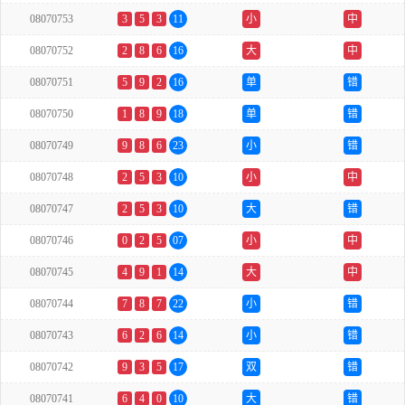
08070753
3
5
3
11
小
中
08070752
2
8
6
16
大
中
08070751
5
9
2
16
单
错
08070750
1
8
9
18
单
错
08070749
9
8
6
23
小
错
08070748
2
5
3
10
小
中
08070747
2
5
3
10
大
错
08070746
0
2
5
07
小
中
08070745
4
9
1
14
大
中
08070744
7
8
7
22
小
错
08070743
6
2
6
14
小
错
08070742
9
3
5
17
双
错
08070741
6
4
0
10
大
错