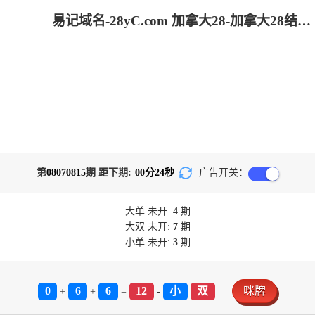
易记域名-28yC.com 加拿大28-加拿大28结果预测官网|飞飞加拿大PC咪牌在线预测|加拿大pc28在线预测|加拿大预测在线PC预测|加拿大28预测官网咪牌_研究加拿大_组合!
第
08070815
期 距下期:
00
分
24
秒
广告开关：
大单
未开:
4
期
大双
未开:
7
期
小单
未开:
3
期
0
6
6
12
小
双
咪牌
+
+
=
-