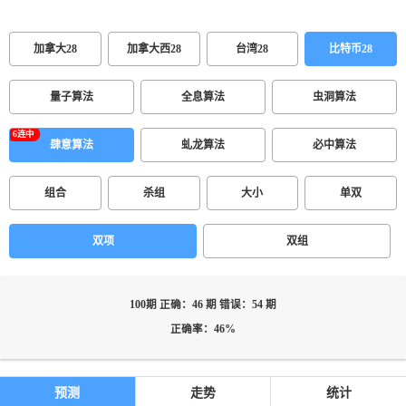
加拿大28
加拿大西28
台湾28
比特币28
量子算法
全息算法
虫洞算法
肆意算法
虬龙算法
必中算法
组合
杀组
大小
单双
双项
双组
100期 正确：46 期 错误：54 期
正确率：46%
预测
走势
统计