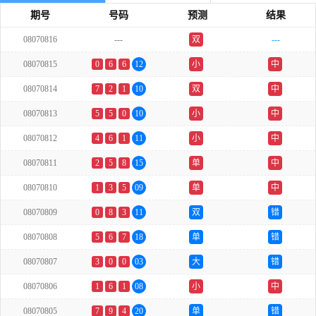
期号
号码
预测
结果
08070816
---
双
---
08070815
0
6
6
12
小
中
08070814
7
2
1
10
双
中
08070813
5
5
0
10
小
中
08070812
4
6
1
11
小
中
08070811
2
5
8
15
单
中
08070810
1
3
5
09
单
中
08070809
0
8
3
11
双
错
08070808
5
6
7
18
单
错
08070807
3
0
0
03
大
错
08070806
1
6
1
08
小
中
08070805
7
9
4
20
单
错