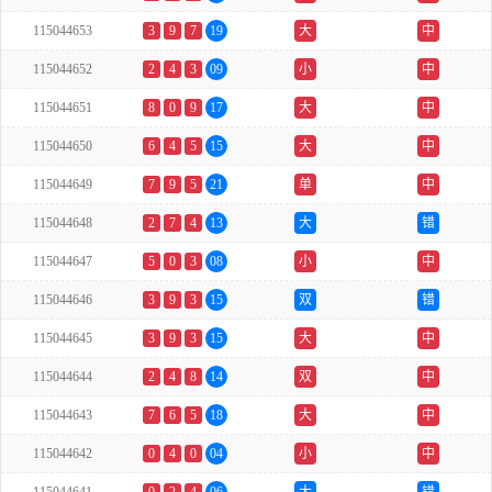
115044653
3
9
7
19
大
中
115044652
2
4
3
09
小
中
115044651
8
0
9
17
大
中
115044650
6
4
5
15
大
中
115044649
7
9
5
21
单
中
115044648
2
7
4
13
大
错
115044647
5
0
3
08
小
中
115044646
3
9
3
15
双
错
115044645
3
9
3
15
大
中
115044644
2
4
8
14
双
中
115044643
7
6
5
18
大
中
115044642
0
4
0
04
小
中