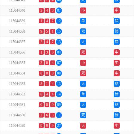
115044641
0
2
4
06
大
错
115044640
3
4
0
07
小
中
115044639
1
4
7
12
单
错
115044638
9
5
1
15
双
错
115044637
2
4
7
13
大
错
115044636
1
3
0
04
双
中
115044635
3
0
4
07
小
中
115044634
8
0
0
08
双
中
115044633
8
1
4
13
大
错
115044632
6
4
4
14
单
错
115044631
0
0
9
09
大
错
115044630
2
6
3
11
双
错
115044629
9
9
9
27
大
中