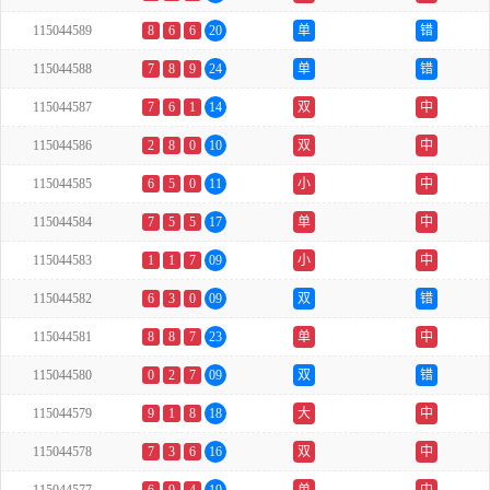
115044589
8
6
6
20
单
错
115044588
7
8
9
24
单
错
115044587
7
6
1
14
双
中
115044586
2
8
0
10
双
中
115044585
6
5
0
11
小
中
115044584
7
5
5
17
单
中
115044583
1
1
7
09
小
中
115044582
6
3
0
09
双
错
115044581
8
8
7
23
单
中
115044580
0
2
7
09
双
错
115044579
9
1
8
18
大
中
115044578
7
3
6
16
双
中