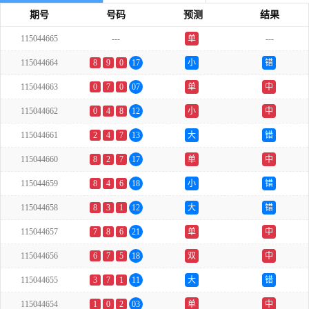
期号
号码
预测
结果
115044665
---
单
---
115044664
8
9
0
17
小
错
115044663
0
7
0
07
单
中
115044662
0
4
8
12
小
中
115044661
2
4
7
13
大
错
115044660
8
2
7
17
单
中
115044659
8
4
6
18
小
错
115044658
8
3
1
12
大
错
115044657
7
8
6
21
单
中
115044656
6
7
5
18
双
中
115044655
3
7
1
11
大
错
115044654
1
0
2
03
单
中