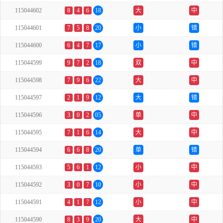
115044602
8
4
6
18
大
中
115044601
7
5
8
20
小
错
115044600
6
4
7
17
小
错
115044599
9
7
2
18
双
中
115044598
7
9
6
22
大
中
115044597
2
1
9
12
大
错
115044596
3
0
2
05
单
中
115044595
7
1
6
14
大
中
115044594
6
6
8
20
单
错
115044593
5
6
1
12
小
中
115044592
3
0
7
10
小
中
115044591
4
1
7
12
小
中
115044590
8
3
9
20
大
中