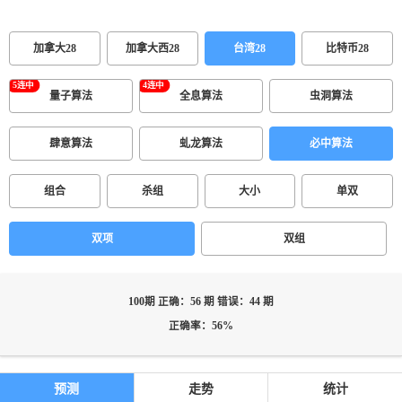
加拿大28
加拿大西28
台湾28
比特币28
量子算法
全息算法
虫洞算法
肆意算法
虬龙算法
必中算法
组合
杀组
大小
单双
双项
双组
100期 正确：56 期 错误：44 期
正确率：56%
预测
走势
统计