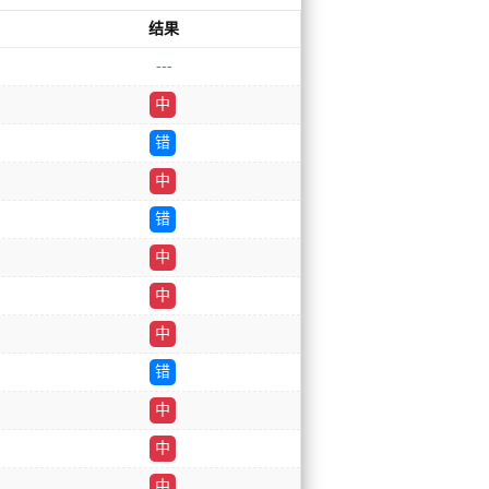
结果
---
中
错
中
错
中
中
中
错
中
中
中