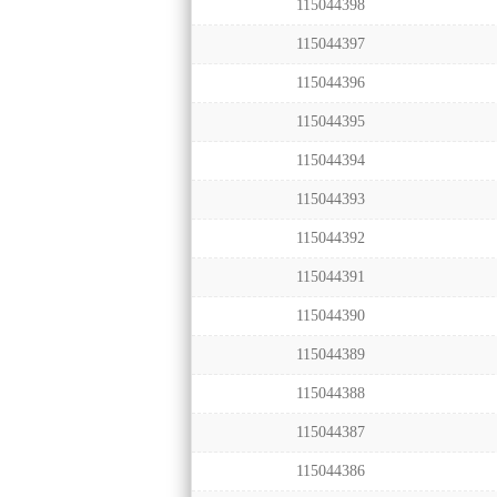
115044398
115044397
115044396
115044395
115044394
115044393
115044392
115044391
115044390
115044389
115044388
115044387
115044386