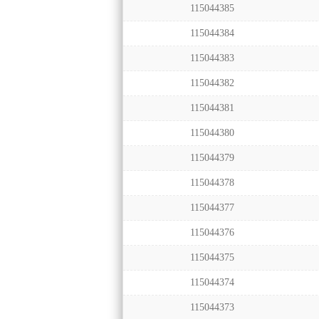
115044385
115044384
115044383
115044382
115044381
115044380
115044379
115044378
115044377
115044376
115044375
115044374
115044373