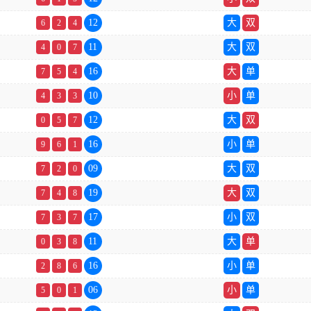
12
大
双
6
2
4
11
大
双
4
0
7
16
大
单
7
5
4
10
小
单
4
3
3
12
大
双
0
5
7
16
小
单
9
6
1
09
大
双
7
2
0
19
大
双
7
4
8
17
小
双
7
3
7
11
大
单
0
3
8
16
小
单
2
8
6
06
小
单
5
0
1