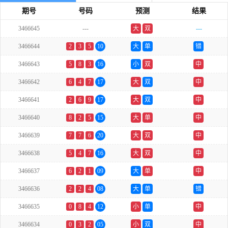
期号
号码
预测
结果
3466645
---
大
双
---
3466644
2
3
5
10
大
单
错
3466643
5
8
3
16
小
双
中
3466642
6
4
7
17
大
双
中
3466641
2
6
9
17
大
双
中
3466640
8
2
5
15
大
单
中
3466639
7
7
6
20
大
双
中
3466638
5
4
7
16
大
双
中
3466637
6
2
1
09
大
单
中
3466636
2
2
4
08
大
单
错
3466635
0
8
4
12
小
单
中
3466634
0
3
2
05
小
双
中