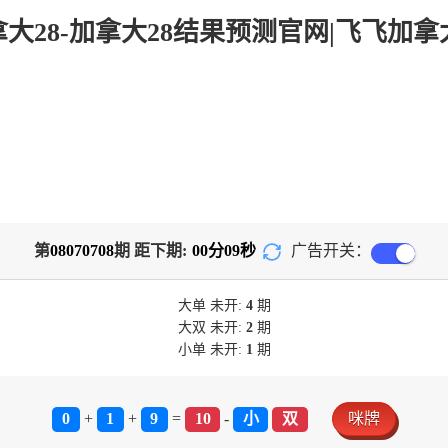
第
08070708
期 距下期:
00
分
09
秒
广告开关：
大单
未开:
4
期
大双
未开:
2
期
小单
未开:
1
期
0
+
1
+
9
=
10
-
小
双
咪牌