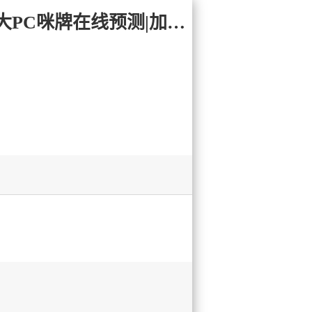
易记域名-28yC.com 加拿大28-加拿大28结果预测官网|飞飞加拿大PC咪牌在线预测|加拿大pc28在线预测|加拿大预测在线PC预测|加拿大28预测官网咪牌_研究加拿大_组合!