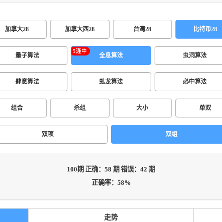
加拿大28
加拿大西28
台湾28
比特币28
量子算法
全息算法
虫洞算法
肆意算法
虬龙算法
必中算法
组合
杀组
大小
单双
双项
双组
100期 正确：58 期 错误：42 期
正确率：58%
走势