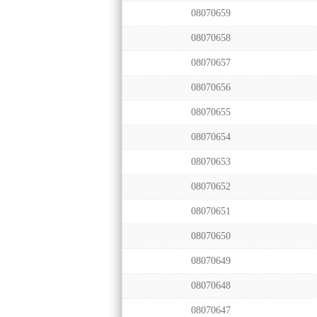
08070659
08070658
08070657
08070656
08070655
08070654
08070653
08070652
08070651
08070650
08070649
08070648
08070647