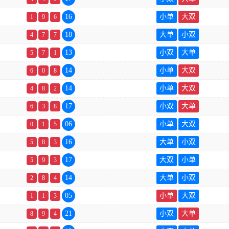
16
小单
大双
1
9
6
18
大单
小双
4
7
7
13
小双
大单
5
7
1
14
小单
大双
6
0
8
14
小单
大双
4
8
2
17
小双
大单
6
3
8
06
小单
大双
0
1
5
16
大单
小双
5
8
3
17
大双
小单
5
9
3
14
大单
小双
2
8
4
05
小单
大双
1
1
3
21
小双
大单
8
9
4