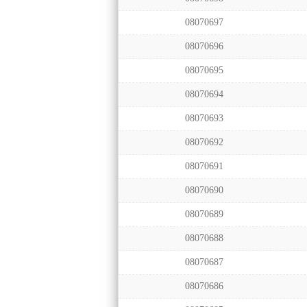
08070697
08070696
08070695
08070694
08070693
08070692
08070691
08070690
08070689
08070688
08070687
08070686