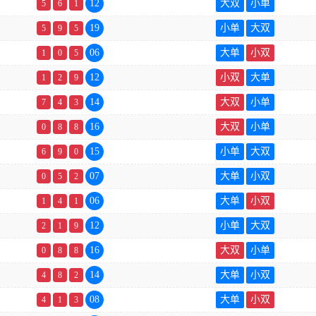
12
大双
小单
5
6
1
19
小单
大双
5
9
5
06
大单
小双
1
0
5
12
小双
大单
1
2
9
14
大双
小单
7
4
3
16
大双
小单
0
8
8
15
小单
大双
6
9
0
07
大单
小双
0
5
2
06
大单
小双
1
4
1
12
小单
大双
2
1
9
16
大双
小单
0
8
8
14
大单
小双
4
8
2
08
大单
小双
4
1
3