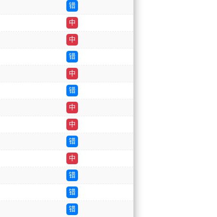
错
中
中
错
中
错
中
中
错
中
错
错
错